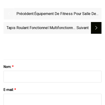
Précédent:
Équipement De Fitness Pour Salle De
Sport, Équipement De Fitness, Vélo
D'exercice Commercial
Tapis Roulant Fonctionnel Multifonctionnel
:suivant
Pliable D'utilisation À La Maison
D'équipement De Gymnase De Forme
Physique De Corps
Nom:
*
E-mail:
*